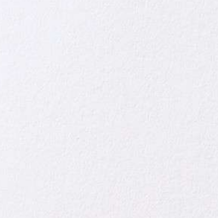
Ferien Art
Manz Privacy Hotels Switzerland (MPH)
Orascom El Gouna
Dal Nastro